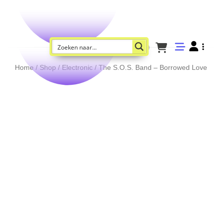
Home
/
Shop
/
Electronic
/ The S.O.S. Band – Borrowed Love