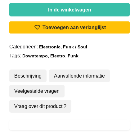
The
S.O.S.
In de winkelwagen
Band
-
Toevoegen aan verlanglijst
Borrowed
Love
Categorieën:
,
Electronic
Funk / Soul
aantal
Tags:
,
,
Downtempo
Electro
Funk
Beschrijving
Aanvullende informatie
Veelgestelde vragen
Vraag over dit product ?