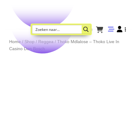
Home
/
Shop
/
Reggea
/ Thoko Mdlalose – Thoko Live In
Casino Den Bosch