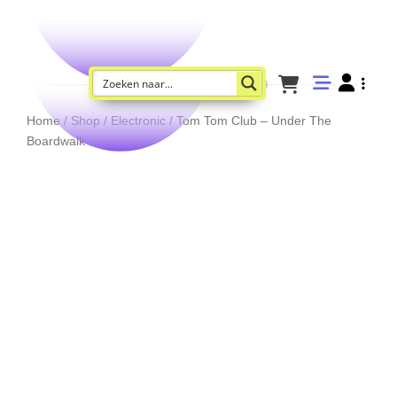
Home
/
Shop
/
Electronic
/ Tom Tom Club – Under The
Boardwalk