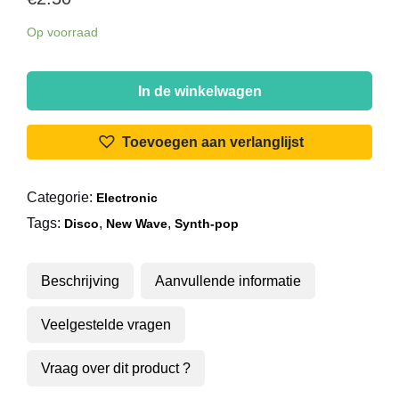
Op voorraad
Tom
Tom
In de winkelwagen
Club
-
Toevoegen aan verlanglijst
Under
The
Categorie:
Electronic
Boardwalk
Tags:
,
,
aantal
Disco
New Wave
Synth-pop
Beschrijving
Aanvullende informatie
Veelgestelde vragen
Vraag over dit product ?