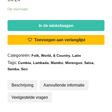
Op voorraad
Various
-
In de winkelwagen
Festival
Tropical
Toevoegen aan verlanglijst
-
40
Categorieën:
,
Folk, World, & Country
Latin
Latin
Tags:
,
,
,
,
,
American
Cumbia
Lambada
Mambo
Merengue
Salsa
,
Hits
Samba
Son
aantal
Beschrijving
Aanvullende informatie
Veelgestelde vragen