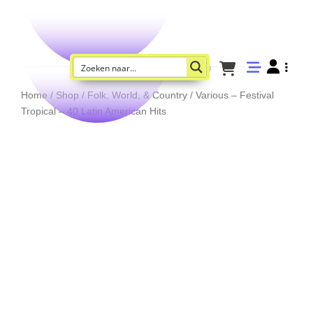
Home
/
Shop
/
Folk, World, & Country
/ Various – Festival
Tropical – 40 Latin American Hits