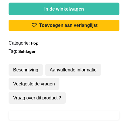
Various
-
In de winkelwagen
Gouden
Vlaamse
Toevoegen aan verlanglijst
Hits
Vol.
Categorie:
Pop
1
Tag:
aantal
Schlager
Beschrijving
Aanvullende informatie
Veelgestelde vragen
Vraag over dit product ?