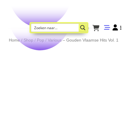
Home
/
Shop
/
Pop
/ Various – Gouden Vlaamse Hits Vol. 1