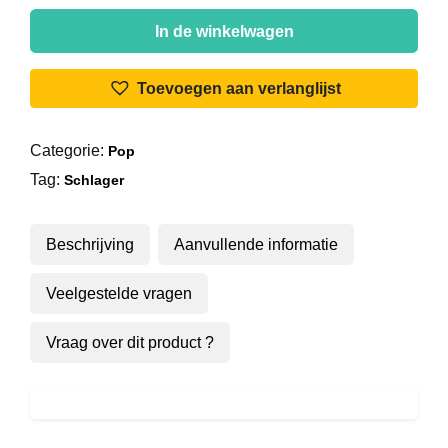
Various
-
In de winkelwagen
Gouden
Vlaamse
Toevoegen aan verlanglijst
Hits
Vol.2
Categorie:
Pop
aantal
Tag:
Schlager
Beschrijving
Aanvullende informatie
Veelgestelde vragen
Vraag over dit product ?