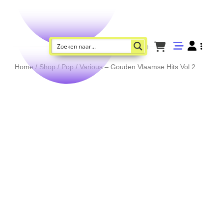
Home
/
Shop
/
Pop
/ Various – Gouden Vlaamse Hits Vol.2