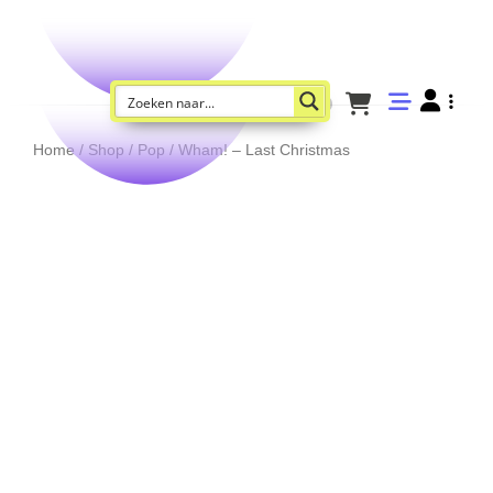
Home
/
Shop
/
Pop
/ Wham! – Last Christmas