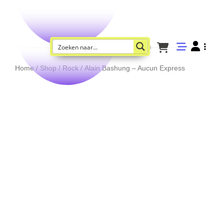
Home
/
Shop
/
Rock
/ Alain Bashung – Aucun Express