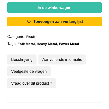
Alestorm
-
In de winkelwagen
Black
Sails
Toevoegen aan verlanglijst
At
Midnight
Categorie:
Rock
aantal
Tags:
,
,
Folk Metal
Heavy Metal
Power Metal
Beschrijving
Aanvullende informatie
Veelgestelde vragen
Vraag over dit product ?