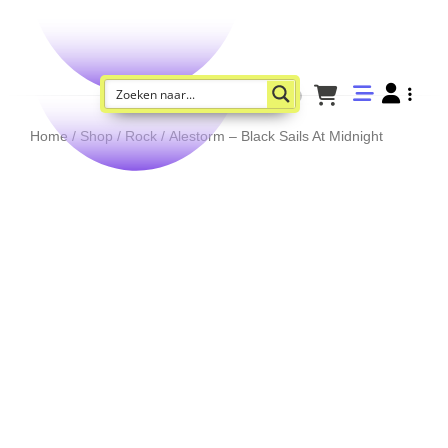
Home
/
Shop
/
Rock
/ Alestorm – Black Sails At Midnight