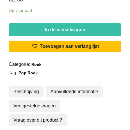
Op voorraad
Amiel
Cartwright
In de winkelwagen
-
Blue
Toevoegen aan verlanglijst
Eyed
Girl
Categorie:
Rock
/
Tag:
Walk
Pop Rock
On
By
Beschrijving
Aanvullende informatie
aantal
Veelgestelde vragen
Vraag over dit product ?