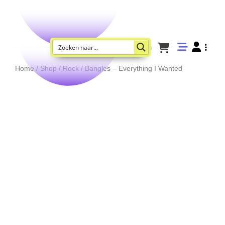
Home
/
Shop
/
Rock
/ Bangles – Everything I Wanted