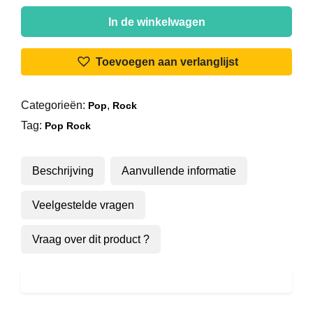
Bangles
-
In de winkelwagen
Everything
I
Toevoegen aan verlanglijst
Wanted
aantal
Categorieën:
,
Pop
Rock
Tag:
Pop Rock
Beschrijving
Aanvullende informatie
Veelgestelde vragen
Vraag over dit product ?