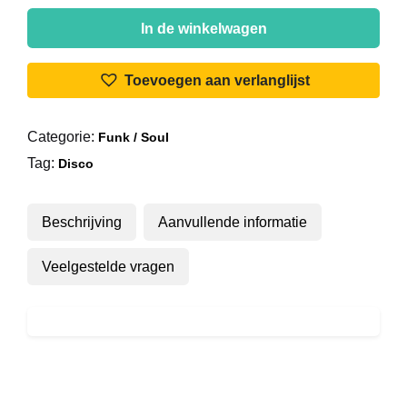
Benelux
&
In de winkelwagen
Nancy
Dee
Toevoegen aan verlanglijst
-
Switch
Categorie:
Funk / Soul
aantal
Tag:
Disco
Beschrijving
Aanvullende informatie
Veelgestelde vragen