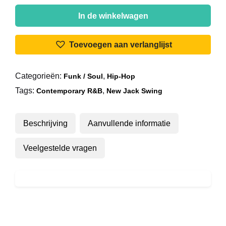
Bobby
Brown
In de winkelwagen
-
Every
Toevoegen aan verlanglijst
Little
Step
Categorieën:
,
Funk / Soul
Hip-Hop
aantal
Tags:
,
Contemporary R&B
New Jack Swing
Beschrijving
Aanvullende informatie
Veelgestelde vragen