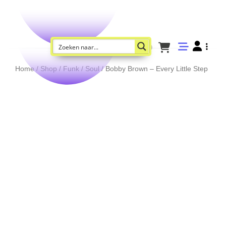
Home
/
Shop
/
Funk / Soul
/ Bobby Brown – Every Little Step