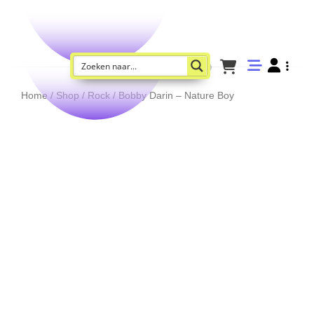
Home
/
Shop
/
Rock
/ Bobby Darin – Nature Boy