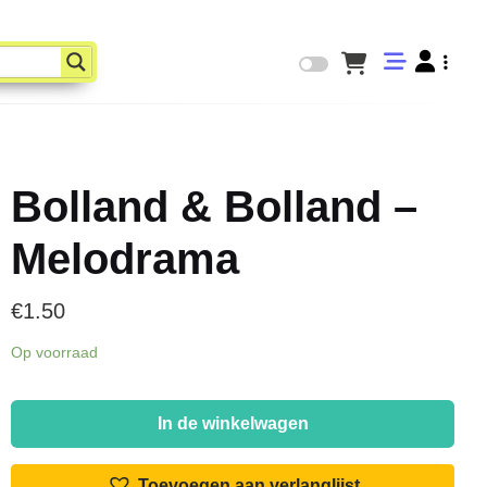
Bolland & Bolland –
Melodrama
€
1.50
Op voorraad
Bolland
&
In de winkelwagen
Bolland
-
Toevoegen aan verlanglijst