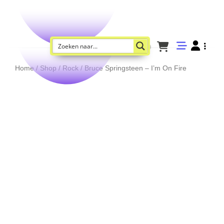
Home
/
Shop
/
Rock
/ Bruce Springsteen – I’m On Fire