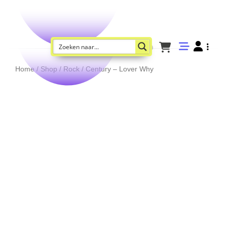
Home
/
Shop
/
Rock
/ Century – Lover Why