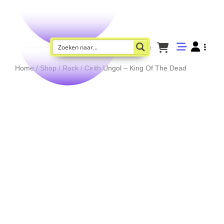
Home
/
Shop
/
Rock
/ Cirith Ungol – King Of The Dead