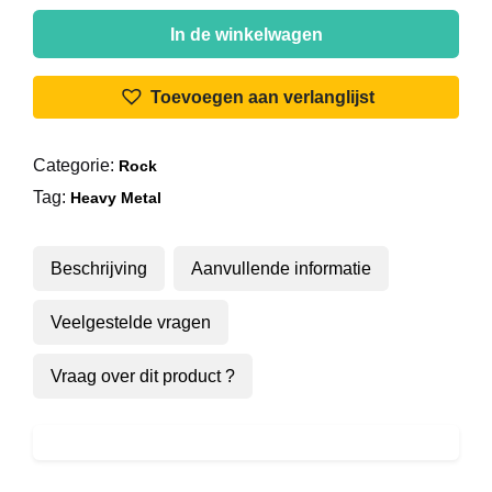
Cirith
Ungol
In de winkelwagen
-
King
Toevoegen aan verlanglijst
Of
The
Categorie:
Rock
Dead
Tag:
aantal
Heavy Metal
Beschrijving
Aanvullende informatie
Veelgestelde vragen
Vraag over dit product ?