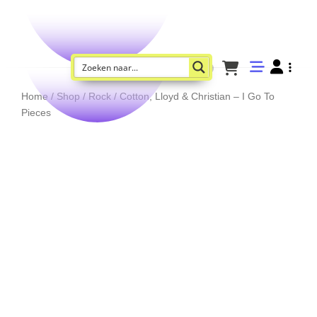
Home
/
Shop
/
Rock
/ Cotton, Lloyd & Christian – I Go To
Pieces