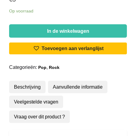
Op voorraad
Cotton,
Lloyd
In de winkelwagen
&
Christian
Toevoegen aan verlanglijst
-
I
Categorieën:
,
Pop
Rock
Go
To
Pieces
Beschrijving
Aanvullende informatie
aantal
Veelgestelde vragen
Vraag over dit product ?