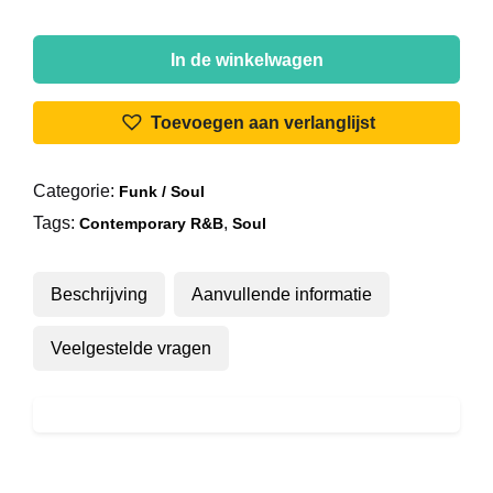
Daniel
Caesar
In de winkelwagen
(2)
-
Toevoegen aan verlanglijst
Son
Of
Categorie:
Funk / Soul
Spergy
Tags:
,
aantal
Contemporary R&B
Soul
Beschrijving
Aanvullende informatie
Veelgestelde vragen