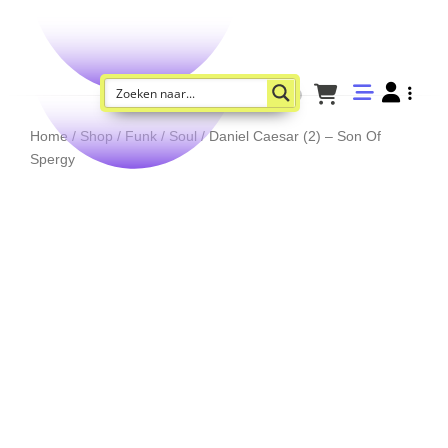
Home
/
Shop
/
Funk / Soul
/ Daniel Caesar (2) – Son Of
Spergy