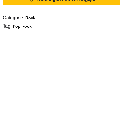
Of
The
Categorie:
Rock
New
Tag:
Year
Pop Rock
aantal