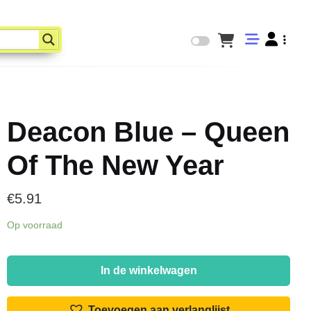
Deacon Blue – Queen
Of The New Year
€
5.91
Op voorraad
Deacon
Blue
In de winkelwagen
-
Queen
Toevoegen aan verlanglijst