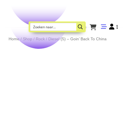
Home
/
Shop
/
Rock
/ Diesel (5) – Goin’ Back To China