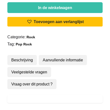
Diesel
(5)
In de winkelwagen
-
Goin'
Toevoegen aan verlanglijst
Back
To
Categorie:
Rock
China
Tag:
aantal
Pop Rock
Beschrijving
Aanvullende informatie
Veelgestelde vragen
Vraag over dit product ?