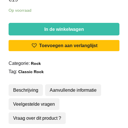
Op voorraad
Eagles
-
In de winkelwagen
Their
Greatest
Toevoegen aan verlanglijst
Hits
1971-
Categorie:
Rock
1975
Tag:
aantal
Classic Rock
Beschrijving
Aanvullende informatie
Veelgestelde vragen
Vraag over dit product ?