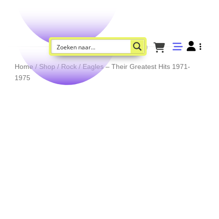
Home
/
Shop
/
Rock
/ Eagles – Their Greatest Hits 1971-
1975