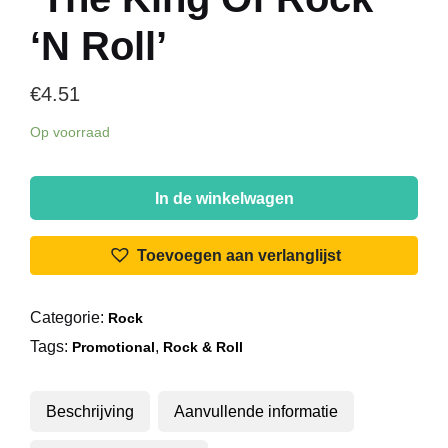
‘N Roll’
€
4.51
Op voorraad
Elvis
Presley
In de winkelwagen
-
Een
Toevoegen aan verlanglijst
Levende
Herinnering
Categorie:
Rock
Aan
Tags:
,
'The
Promotional
Rock & Roll
King
Of
Beschrijving
Aanvullende informatie
Rock
'N