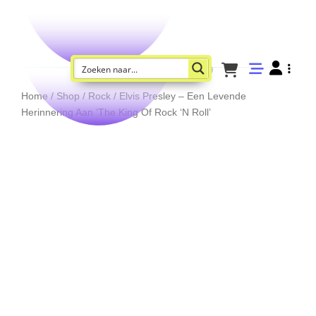
Home
/
Shop
/
Rock
/ Elvis Presley – Een Levende
Herinnering Aan ‘The King Of Rock ‘N Roll’