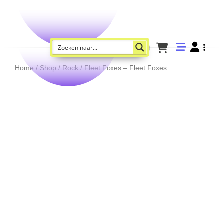
Home
/
Shop
/
Rock
/ Fleet Foxes – Fleet Foxes