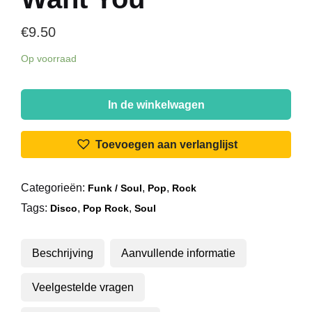
€
9.50
Op voorraad
Funky
Communication
In de winkelwagen
Committee
-
Toevoegen aan verlanglijst
Baby
I
Categorieën:
,
,
Funk / Soul
Pop
Rock
Want
Tags:
,
,
You
Disco
Pop Rock
Soul
aantal
Beschrijving
Aanvullende informatie
Veelgestelde vragen