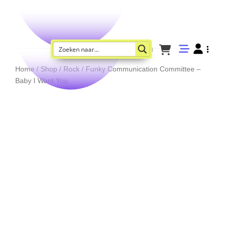
Home
/
Shop
/
Rock
/ Funky Communication Committee –
Baby I Want You