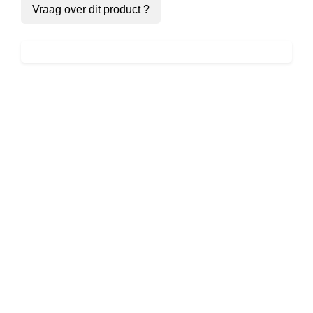
Vraag over dit product ?
Joe – I
Believe In
You