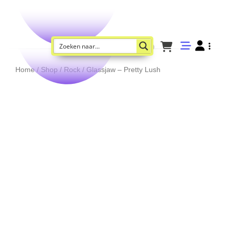
Home
/
Shop
/
Rock
/ Glassjaw – Pretty Lush