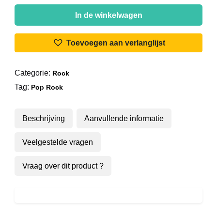
Golden
Earring
In de winkelwagen
-
That
Toevoegen aan verlanglijst
Day
aantal
Categorie:
Rock
Tag:
Pop Rock
Beschrijving
Aanvullende informatie
Veelgestelde vragen
Vraag over dit product ?