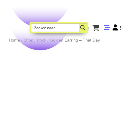
Home
/
Shop
/
Rock
/ Golden Earring – That Day