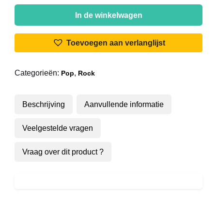
Green
Hornet
In de winkelwagen
(2)
-
Toevoegen aan verlanglijst
So
Much
Categorieën:
,
Pop
Rock
To
Give
aantal
Beschrijving
Aanvullende informatie
Veelgestelde vragen
Vraag over dit product ?