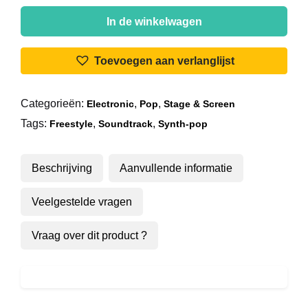
Harold
Faltermeyer
In de winkelwagen
-
Axel
Toevoegen aan verlanglijst
F
aantal
Categorieën:
,
,
Electronic
Pop
Stage & Screen
Tags:
,
,
Freestyle
Soundtrack
Synth-pop
Beschrijving
Aanvullende informatie
Veelgestelde vragen
Vraag over dit product ?