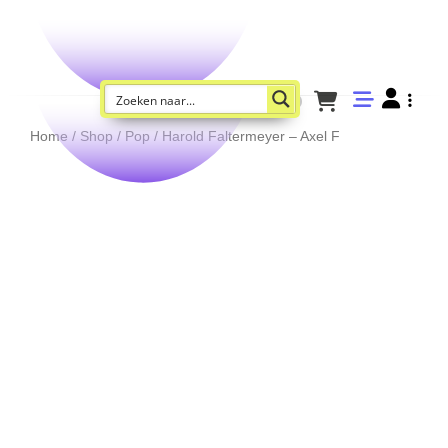
Home
/
Shop
/
Pop
/ Harold Faltermeyer – Axel F