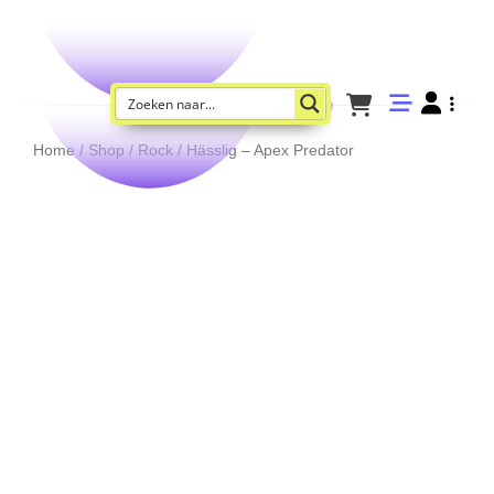
Home
/
Shop
/
Rock
/ Hässlig – Apex Predator