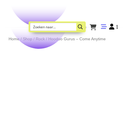
Home
/
Shop
/
Rock
/ Hoodoo Gurus – Come Anytime