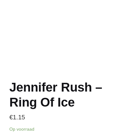
Jennifer Rush –
Ring Of Ice
€
1.15
Op voorraad