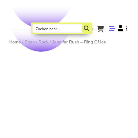
Home
/
Shop
/
Rock
/ Jennifer Rush – Ring Of Ice