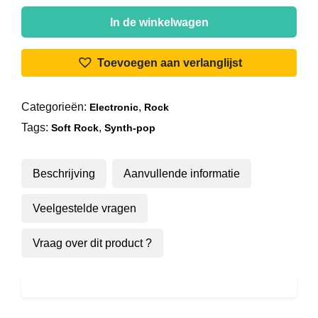
Jennifer
Rush
In de winkelwagen
-
Ring
Toevoegen aan verlanglijst
Of
Ice
Categorieën:
,
Electronic
Rock
aantal
Tags:
,
Soft Rock
Synth-pop
Beschrijving
Aanvullende informatie
Veelgestelde vragen
Vraag over dit product ?