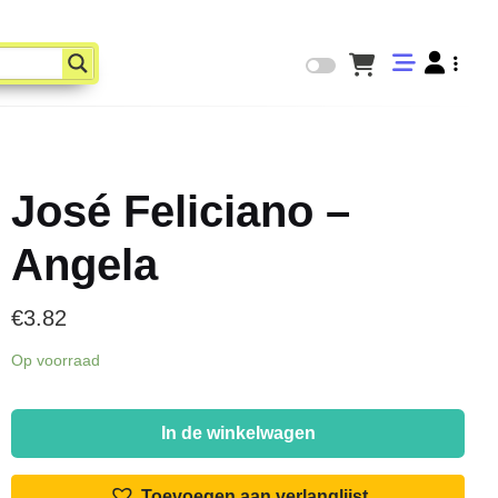
José Feliciano –
Angela
€
3.82
Op voorraad
José
Feliciano
In de winkelwagen
-
Angela
Toevoegen aan verlanglijst