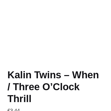
Kalin Twins – When
/ Three O’Clock
Thrill
€
3.44