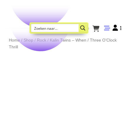
Home
/
Shop
/
Rock
/ Kalin Twins – When / Three O’Clock
Thrill