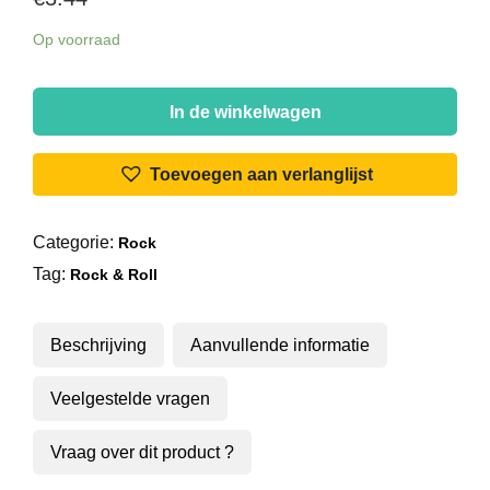
Op voorraad
Kalin
Twins
In de winkelwagen
-
When
Toevoegen aan verlanglijst
/
Three
Categorie:
Rock
O'Clock
Tag:
Thrill
Rock & Roll
aantal
Beschrijving
Aanvullende informatie
Veelgestelde vragen
Vraag over dit product ?