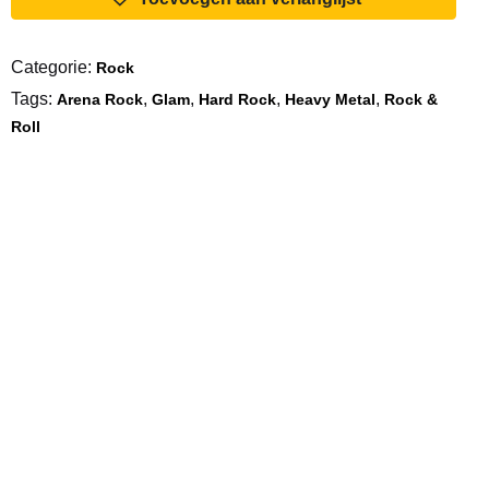
The
Night
Categorie:
Rock
aantal
Tags:
,
,
,
,
Arena Rock
Glam
Hard Rock
Heavy Metal
Rock &
Roll