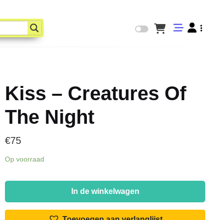
Kiss – Creatures Of
The Night
€
75
Op voorraad
Kiss
-
In de winkelwagen
Creatures
Of
Toevoegen aan verlanglijst