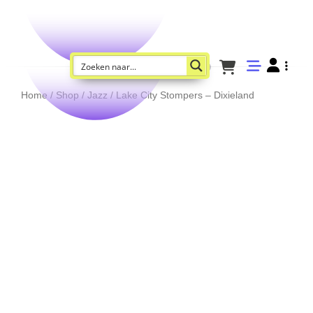
Home
/
Shop
/
Jazz
/ Lake City Stompers – Dixieland