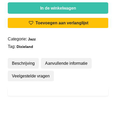
Lake
City
In de winkelwagen
Stompers
-
Toevoegen aan verlanglijst
Dixieland
aantal
Categorie:
Jazz
Tag:
Dixieland
Beschrijving
Aanvullende informatie
Veelgestelde vragen