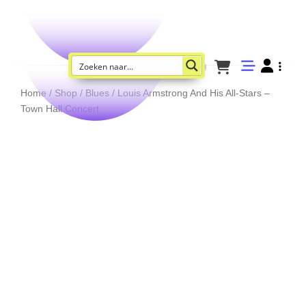
Home
/
Shop
/
Blues
/ Louis Armstrong And His All-Stars –
Town Hall Concert