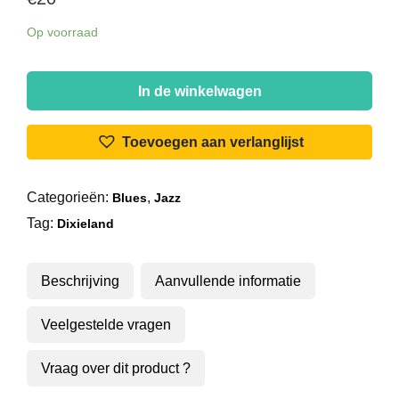
Op voorraad
Louis
Armstrong
In de winkelwagen
And
His
Toevoegen aan verlanglijst
All-
Stars
Categorieën:
,
Blues
Jazz
-
Tag:
Town
Dixieland
Hall
Concert
Beschrijving
Aanvullende informatie
aantal
Veelgestelde vragen
Vraag over dit product ?