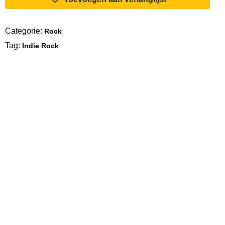
Some
Pressure
Categorie:
Rock
aantal
Tag:
Indie Rock