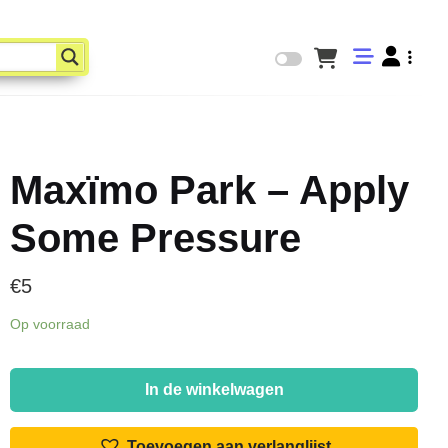
Maxïmo Park – Apply
Some Pressure
€
5
Op voorraad
Maxïmo
Park
In de winkelwagen
-
Apply
Toevoegen aan verlanglijst