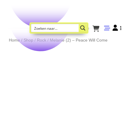
Home
/
Shop
/
Rock
/ Melanie (2) – Peace Will Come