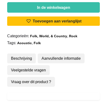
Melanie
(2)
In de winkelwagen
-
Peace
Toevoegen aan verlanglijst
Will
Come
Categorieën:
,
Folk, World, & Country
Rock
aantal
Tags:
,
Acoustic
Folk
Beschrijving
Aanvullende informatie
Veelgestelde vragen
Vraag over dit product ?