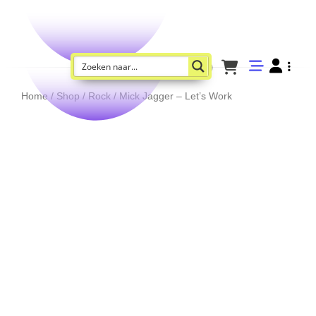
Home
/
Shop
/
Rock
/ Mick Jagger – Let’s Work