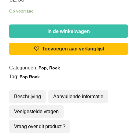
Op voorraad
Middle
Of
In de winkelwagen
The
Road
Toevoegen aan verlanglijst
-
Samson
Categorieën:
,
Pop
Rock
And
Tag:
Delilah
Pop Rock
aantal
Beschrijving
Aanvullende informatie
Veelgestelde vragen
Vraag over dit product ?