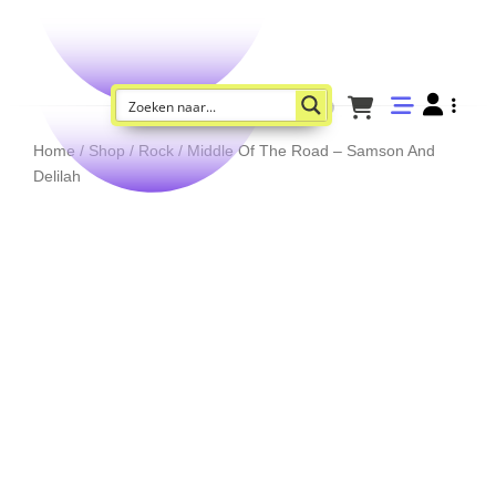
Home
/
Shop
/
Rock
/ Middle Of The Road – Samson And
Delilah