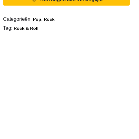
Bird
Hill
Categorieën:
,
Pop
Rock
aantal
Tag:
Rock & Roll