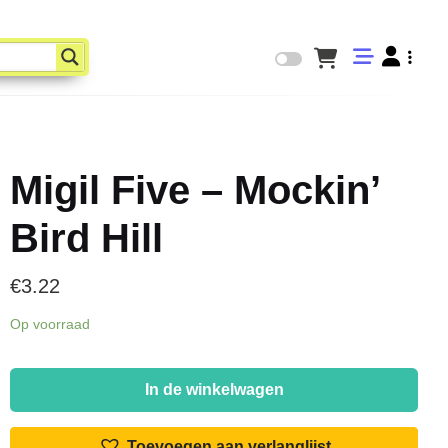
Migil Five – Mockin’
Bird Hill
€
3.22
Op voorraad
Migil
Five
In de winkelwagen
-
Mockin'
Toevoegen aan verlanglijst