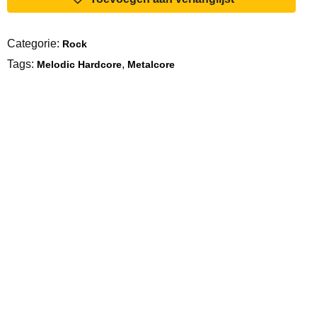
To
Create
Categorie:
Rock
A
Tags:
,
Cure
Melodic Hardcore
Metalcore
aantal