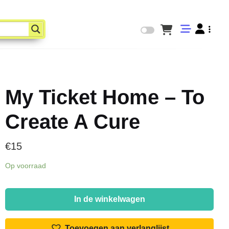
My Ticket Home – To
Create A Cure
€
15
Op voorraad
My
Ticket
In de winkelwagen
Home
-
Toevoegen aan verlanglijst