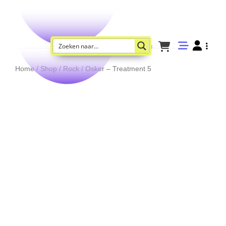
Home
/
Shop
/
Rock
/ Osker – Treatment 5