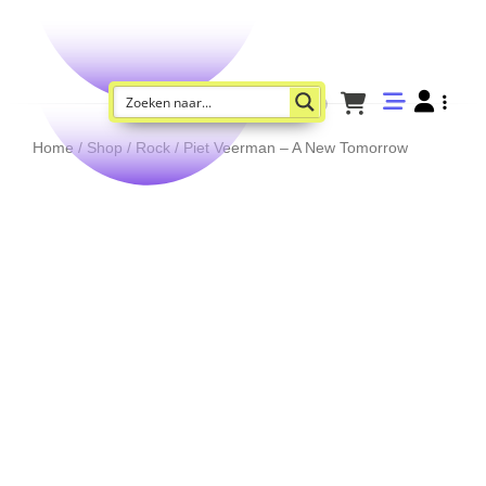
Home
/
Shop
/
Rock
/ Piet Veerman – A New Tomorrow