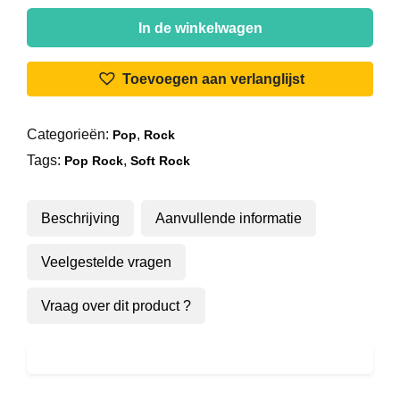
Piet
Veerman
In de winkelwagen
-
A
Toevoegen aan verlanglijst
New
Tomorrow
Categorieën:
,
Pop
Rock
aantal
Tags:
,
Pop Rock
Soft Rock
Beschrijving
Aanvullende informatie
Veelgestelde vragen
Vraag over dit product ?