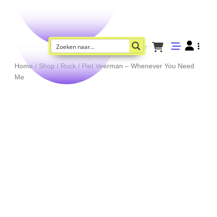
Home
/
Shop
/
Rock
/ Piet Veerman – Whenever You Need
Me