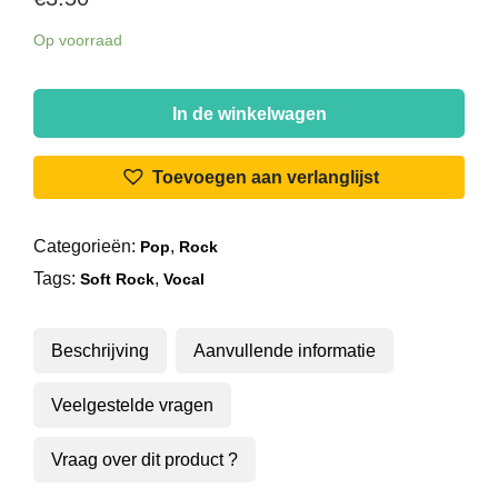
Op voorraad
Piet
Veerman
In de winkelwagen
-
Whenever
Toevoegen aan verlanglijst
You
Need
Categorieën:
,
Pop
Rock
Me
Tags:
,
aantal
Soft Rock
Vocal
Beschrijving
Aanvullende informatie
Veelgestelde vragen
Vraag over dit product ?