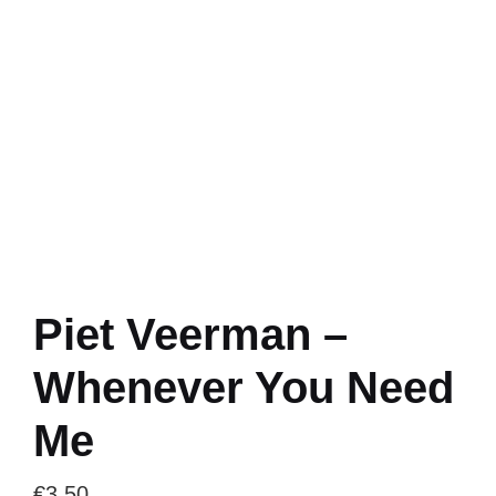
Piet Veerman –
Whenever You Need
Me
€
3.50