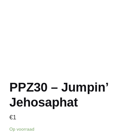
PPZ30 – Jumpin’
Jehosaphat
€
1
Op voorraad