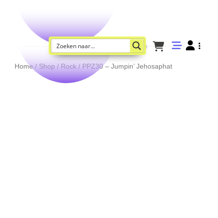
Home
/
Shop
/
Rock
/ PPZ30 – Jumpin’ Jehosaphat