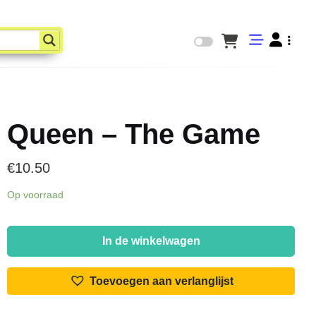
Queen – The Game
€
10.50
Op voorraad
Queen
-
In de winkelwagen
The
Game
Toevoegen aan verlanglijst
aantal