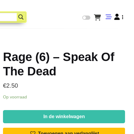
Rage (6) – Speak Of
The Dead
€
2.50
Op voorraad
Rage
(6)
In de winkelwagen
-
Speak
Toevoegen aan verlanglijst